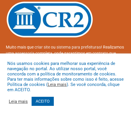
Muito mais que
criar site
ou
sistema para prefeituras
! Realizamos
uma
assessoria
completa, onde garantimos em contrato que
todas as exigências das
leis de transparência pública
serão
Nós usamos cookies para melhorar sua experiência de
atendidas.
navegação no portal. Ao utilizar nosso portal, você
concorda com a política de monitoramento de cookies.
Conheça o
PNTP
e o
Radar da Transparência Pública
Para ter mais informações sobre como isso é feito, acesse
Política de cookies (
Leia mais
). Se você concorda, clique
em ACEITO.
Leia mais
ACEITO
Todos os direitos reservados a Prefeitura Municipal de Coroatá
Mapa do Site
Acessar Área Administrativa
Acessar o Webmail