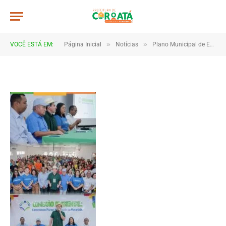
Screenshot_20250320_154034_Ins
De
TJHONEGRO
8 de janeiro de 2026
»
»
VOCÊ ESTÁ EM:
Página Inicial
Notícias
Plano Municipal de Educação Ambiental é aprovado em Coroatá
1 Minutos de Leitura