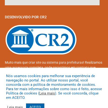
DESENVOLVIDO POR CR2
Muito mais que
criar site
ou
sistema para prefeituras
! Realizamos
uma
assessoria
completa, onde garantimos em contrato que
todas as exigências das
leis de transparência pública
serão
Nós usamos cookies para melhorar sua experiência de
atendidas.
navegação no portal. Ao utilizar nosso portal, você
concorda com a política de monitoramento de cookies.
Conheça o
PNTP
e o
Radar da Transparência Pública
Para ter mais informações sobre como isso é feito, acesse
Política de cookies (
Leia mais
). Se você concorda, clique
em ACEITO.
Leia mais
ACEITO