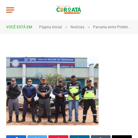
bpm-min
De
TJHONEGRO
14 de fevereiro de 2025
»
»
VOCÊ ESTÁ EM:
Página Inicial
Notícias
Parceria entre Prefeitura e forças de segurança reforça fiscalização e educação no trânsito de Coroatá
1 Minutos de Leitura