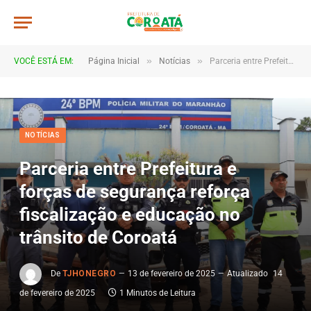
»
»
VOCÊ ESTÁ EM:
Página Inicial
Notícias
Parceria entre Prefeitura e forças de segurança reforça fiscalização e educação no trânsito de Coroatá
NOTÍCIAS
Parceria entre Prefeitura e
forças de segurança reforça
fiscalização e educação no
trânsito de Coroatá
De
TJHONEGRO
13 de fevereiro de 2025
Atualizado
14
de fevereiro de 2025
1 Minutos de Leitura