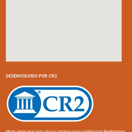
DESENVOLVIDO POR CR2
Muito mais que
criar site
ou
sistema para prefeituras
! Realizamos