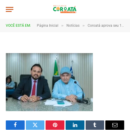
IMG_3553
De
TJHONEGRO
28 de junho de 2025
»
»
VOCÊ ESTÁ EM:
Página Inicial
Notícias
Coroatá aprova seu 1º Plano Municipal de Educação Ambiental e dá passo importante rumo à sustentabilidade
1 Minutos de Leitura
Facebook
Twitter
Pinterest
LinkedIn
Tumblr
Email