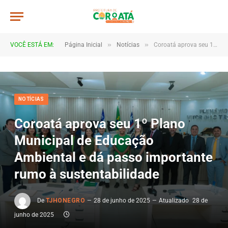
»
»
VOCÊ ESTÁ EM:
Página Inicial
Notícias
Coroatá aprova seu 1º Plano Municipal de Educação Ambiental e dá passo importante rumo à sustentabilidade
NOTÍCIAS
Coroatá aprova seu 1º Plano
Municipal de Educação
Ambiental e dá passo importante
rumo à sustentabilidade
De
TJHONEGRO
28 de junho de 2025
Atualizado
28 de
junho de 2025