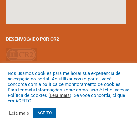
DESENVOLVIDO POR CR2
Nós usamos cookies para melhorar sua experiência de
navegação no portal. Ao utilizar nosso portal, você
Muito mais que
criar site
ou
sistema para prefeituras
! Realizamos
concorda com a política de monitoramento de cookies.
uma
assessoria
completa, onde garantimos em contrato que
Para ter mais informações sobre como isso é feito, acesse
Política de cookies (
Leia mais
). Se você concorda, clique
todas as exigências das
leis de transparência pública
serão
em ACEITO.
atendidas.
Leia mais
ACEITO
Conheça o
PNTP
e o
Radar da Transparência Pública