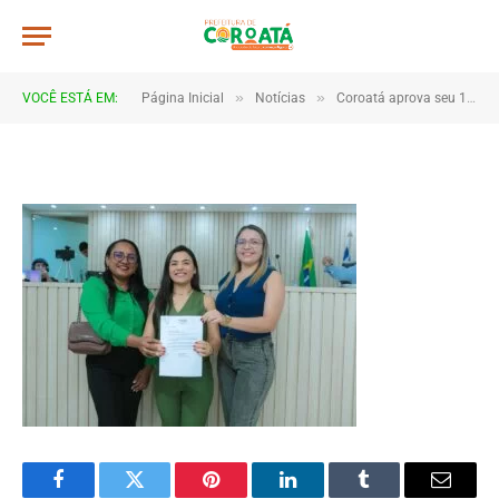
IMG_3534
De
TJHONEGRO
28 de junho de 2025
»
»
VOCÊ ESTÁ EM:
Página Inicial
Notícias
Coroatá aprova seu 1º Plano Municipal de Educação Ambiental e dá passo importante rumo à sustentabilidade
1 Minutos de Leitura
Facebook
Twitter
Pinterest
LinkedIn
Tumblr
Email