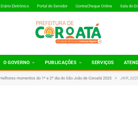
Diário Eletrônico
Portal do Servidor
ContraCheque Online
Sala do E
O GOVERNO
PUBLICAÇÕES
SERVIÇOS
ATEN
»
 melhores momentos do 1º e 2º dia do São João de Coroatá 2025
JWR_622
inutos de Leitura