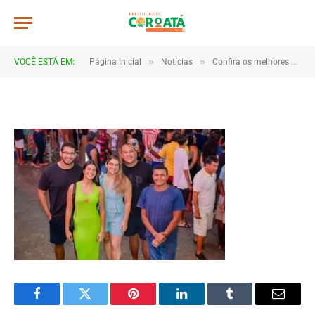
JWR_6168
De
TJHONEGRO
4 de julho de 2025
»
»
VOCÊ ESTÁ EM:
Página Inicial
Notícias
Confira os melhores momentos do 1º e 2º dia do São João de Coroatá 2025
1 Minutos de Leitura
Facebook
Twitter
Pinterest
LinkedIn
Tumblr
Email