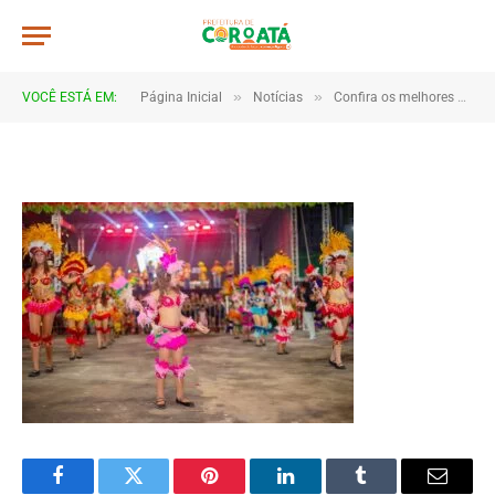
JWR_6157
De
TJHONEGRO
4 de julho de 2025
»
»
VOCÊ ESTÁ EM:
Página Inicial
Notícias
Confira os melhores momentos do 1º e 2º dia do São João de Coroatá 2025
1 Minutos de Leitura
Facebook
Twitter
Pinterest
LinkedIn
Tumblr
Email