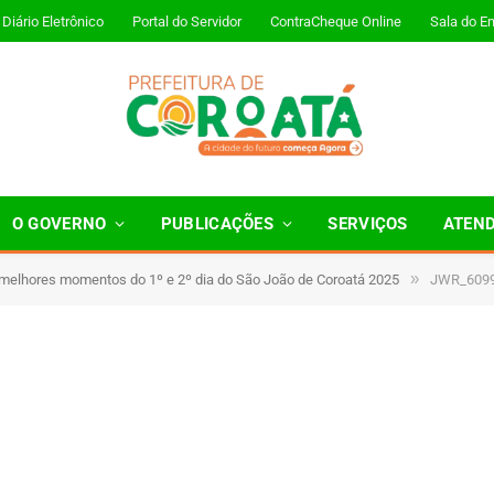
Diário Eletrônico
Portal do Servidor
ContraCheque Online
Sala do E
O GOVERNO
PUBLICAÇÕES
SERVIÇOS
ATEN
»
 melhores momentos do 1º e 2º dia do São João de Coroatá 2025
JWR_609
inutos de Leitura