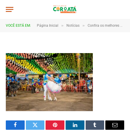
JWR_6086
De
TJHONEGRO
4 de julho de 2025
»
»
VOCÊ ESTÁ EM:
Página Inicial
Notícias
Confira os melhores momentos do 1º e 2º dia do São João de Coroatá 2025
1 Minutos de Leitura
Facebook
Twitter
Pinterest
LinkedIn
Tumblr
Email