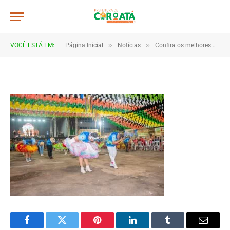
JWR_6081
De
TJHONEGRO
4 de julho de 2025
»
»
VOCÊ ESTÁ EM:
Página Inicial
Notícias
Confira os melhores momentos do 1º e 2º dia do São João de Coroatá 2025
1 Minutos de Leitura
Facebook
Twitter
Pinterest
LinkedIn
Tumblr
Email