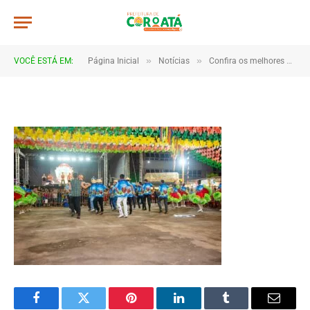
JWR_6078
De
TJHONEGRO
4 de julho de 2025
»
»
VOCÊ ESTÁ EM:
Página Inicial
Notícias
Confira os melhores momentos do 1º e 2º dia do São João de Coroatá 2025
1 Minutos de Leitura
Facebook
Twitter
Pinterest
LinkedIn
Tumblr
Email