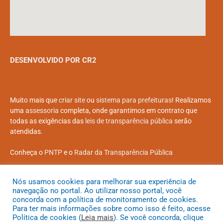
DESENVOLVIDO POR CR2
Muito mais que
criar site
ou
sistema para prefeituras
! Realizamos
uma
assessoria
completa, onde garantimos em contrato que
todas as exigências das
leis de transparência pública
serão
atendidas.
Conheça o
PNTP
e o
Radar da Transparência Pública
Nós usamos cookies para melhorar sua experiência de
navegação no portal. Ao utilizar nosso portal, você
concorda com a política de monitoramento de cookies.
Todos os direitos reservados a Prefeitura Municipal de Coroatá
Para ter mais informações sobre como isso é feito, acesse
Política de cookies (
Leia mais
). Se você concorda, clique