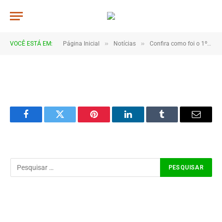
JWR_7806
De
TJHONEGRO
19 de fevereiro de 2026
»
»
VOCÊ ESTÁ EM:
Página Inicial
Notícias
Confira como foi o 1º dia do Carnaval de Coroatá
1 Minutos de Leitura
Facebook
Twitter
Pinterest
LinkedIn
Tumblr
Email