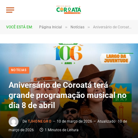
»
»
VOCÊ ESTÁ EM:
Página Inicial
Notícias
Aniversário de Coroatá terá grande programação musical no dia 8 de abril
NOTÍCIAS
Aniversário de Coroatá terá
grande programação musical no
dia 8 de abril
De
TJHONEGRO
10 de março de 2026
Atualizado
10 de
março de 2026
1 Minutos de Leitura