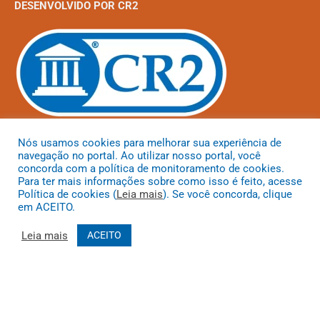
DESENVOLVIDO POR CR2
Muito mais que
criar site
ou
sistema para prefeituras
! Realizamos
Nós usamos cookies para melhorar sua experiência de
uma
assessoria
completa, onde garantimos em contrato que
navegação no portal. Ao utilizar nosso portal, você
concorda com a política de monitoramento de cookies.
todas as exigências das
leis de transparência pública
serão
Para ter mais informações sobre como isso é feito, acesse
atendidas.
Política de cookies (
Leia mais
). Se você concorda, clique
em ACEITO.
Conheça o
PNTP
e o
Radar da Transparência Pública
Leia mais
ACEITO
Todos os direitos reservados a Prefeitura Municipal de Coroatá