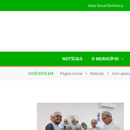
Nota fiscal Eletrônica
curso04
NOTÍCIAS
O MUNICÍPIO
»
»
VOCÊ ESTÁ EM:
Página Inicial
Notícias
Com apoio 
De
TJHONEGRO
7 de outubro de 2025
1