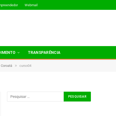
mpreendedor
Webmail
DIMENTO
TRANSPARÊNCIA
»
m Coroatá
curso04