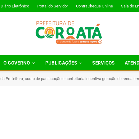
Diário Eletrônico
Portal do Servidor
ContraCheque Online
Sala do E
O GOVERNO
PUBLICAÇÕES
SERVIÇOS
ATEN
da Prefeitura, curso de panificação e confeitaria incentiva geração de renda e
 Minutos de Leitura