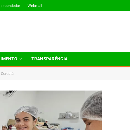
mpreendedor
Webmail
DIMENTO
TRANSPARÊNCIA
m Coroatá