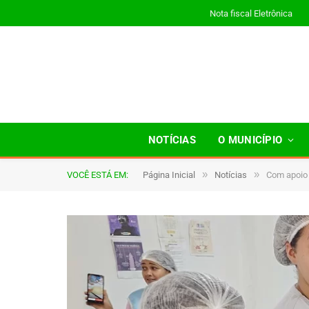
Nota fiscal Eletrônica
NOTÍCIAS
O MUNICÍPIO
»
»
VOCÊ ESTÁ EM:
Página Inicial
Notícias
Com apoio 