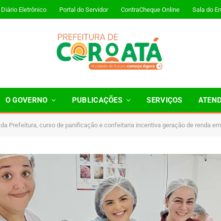
Diário Eletrônico
Portal do Servidor
ContraCheque Online
Sala do E
O GOVERNO
PUBLICAÇÕES
SERVIÇOS
ATEN
da Prefeitura, curso de panificação e confeitaria incentiva geração de renda e