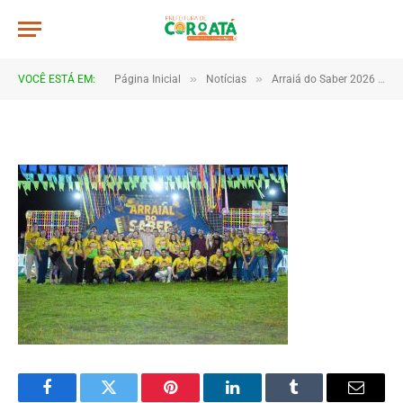
DSC_5829
De
TJHONEGRO
5 de julho de 2026
»
»
VOCÊ ESTÁ EM:
Página Inicial
Notícias
Arraiá do Saber 2026 tem início no Macropolo Pau de Estopa com celebração da cultura e da educação
1 Minutos de Leitura
Facebook
Twitter
Pinterest
LinkedIn
Tumblr
Email