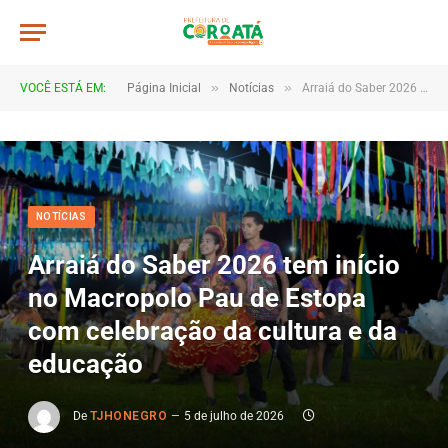
»
»
VOCÊ ESTÁ EM:
Página Inicial
Notícias
Arraiá do Saber 2026 tem início no Macropolo Pau de Estopa com celebração da cultura e da educação
NOTÍCIAS
Arraiá do Saber 2026 tem início
no Macropolo Pau de Estopa
com celebração da cultura e da
educação
De
TJHONEGRO
5 de julho de 2026