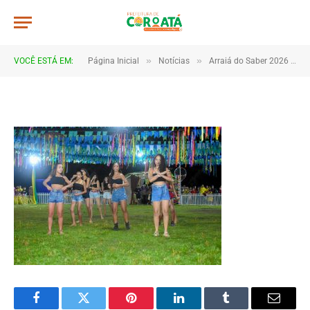
DSC_5815
De
TJHONEGRO
5 de julho de 2026
»
»
VOCÊ ESTÁ EM:
Página Inicial
Notícias
Arraiá do Saber 2026 tem início no Macropolo Pau de Estopa com celebração da cultura e da educação
1 Minutos de Leitura
Facebook
Twitter
Pinterest
LinkedIn
Tumblr
Email