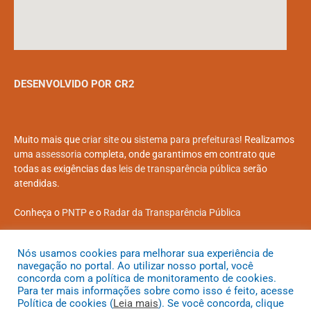
DESENVOLVIDO POR CR2
Muito mais que
criar site
ou
sistema para prefeituras
! Realizamos
uma
assessoria
completa, onde garantimos em contrato que
todas as exigências das
leis de transparência pública
serão
atendidas.
Conheça o
PNTP
e o
Radar da Transparência Pública
Nós usamos cookies para melhorar sua experiência de
navegação no portal. Ao utilizar nosso portal, você
concorda com a política de monitoramento de cookies.
Todos os direitos reservados a Prefeitura Municipal de Coroatá
Para ter mais informações sobre como isso é feito, acesse
Política de cookies (
Leia mais
). Se você concorda, clique