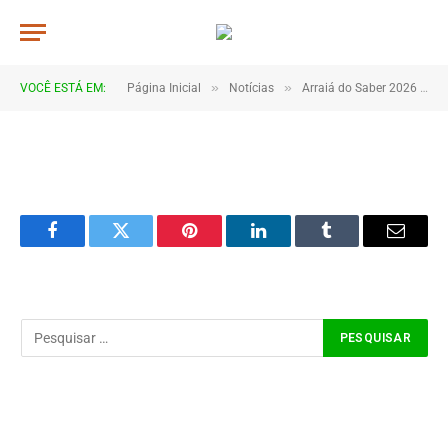
DSC_5813
De
TJHONEGRO
5 de julho de 2026
»
»
VOCÊ ESTÁ EM:
Página Inicial
Notícias
Arraiá do Saber 2026 tem início no Macropolo Pau de Estopa com celebração da cultura e da educação
1 Minutos de Leitura
Facebook
Twitter
Pinterest
LinkedIn
Tumblr
Email