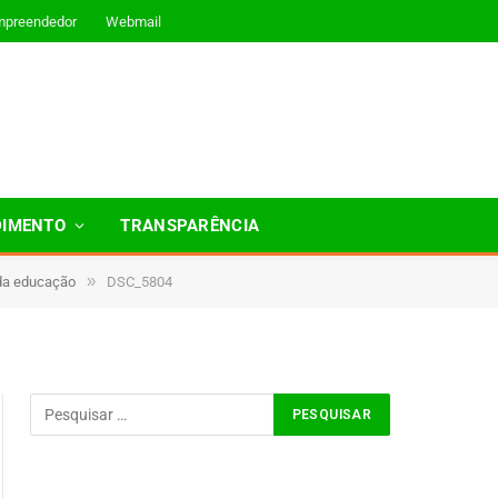
mpreendedor
Webmail
DIMENTO
TRANSPARÊNCIA
»
 da educação
DSC_5804