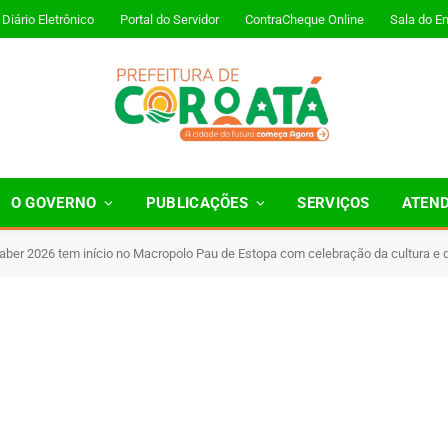
Diário Eletrônico
Portal do Servidor
ContraCheque Online
Sala do E
O GOVERNO
PUBLICAÇÕES
SERVIÇOS
ATEN
Saber 2026 tem início no Macropolo Pau de Estopa com celebração da cultura e
inutos de Leitura