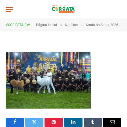
DSC_5731 (1)
De
TJHONEGRO
5 de julho de 2026
»
»
VOCÊ ESTÁ EM:
Página Inicial
Notícias
Arraiá do Saber 2026 tem início no Macropolo Pau de Estopa com celebração da cultura e da educação
1 Minutos de Leitura
Facebook
Twitter
Pinterest
LinkedIn
Tumblr
Email