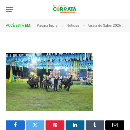
DSC_5718
De
TJHONEGRO
5 de julho de 2026
»
»
VOCÊ ESTÁ EM:
Página Inicial
Notícias
Arraiá do Saber 2026 tem início no Macropolo Pau de Estopa com celebração da cultura e da educação
1 Minutos de Leitura
Facebook
Twitter
Pinterest
LinkedIn
Tumblr
Email