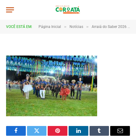
DSC_5667
De
TJHONEGRO
5 de julho de 2026
»
»
VOCÊ ESTÁ EM:
Página Inicial
Notícias
Arraiá do Saber 2026 tem início no Macropolo Pau de Estopa com celebração da cultura e da educação
1 Minutos de Leitura
Facebook
Twitter
Pinterest
LinkedIn
Tumblr
Email