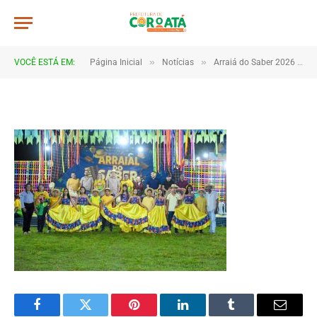
DSC_5654
De
TJHONEGRO
5 de julho de 2026
»
»
VOCÊ ESTÁ EM:
Página Inicial
Notícias
Arraiá do Saber 2026 tem início no Macropolo Pau de Estopa com celebração da cultura e da educação
1 Minutos de Leitura
Facebook
Twitter
Pinterest
LinkedIn
Tumblr
Email