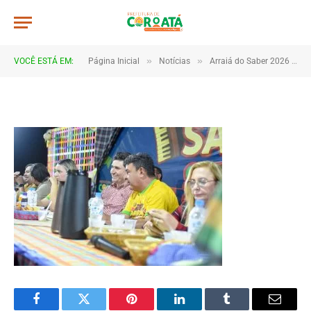
DSC_5649
De
TJHONEGRO
5 de julho de 2026
»
»
VOCÊ ESTÁ EM:
Página Inicial
Notícias
Arraiá do Saber 2026 tem início no Macropolo Pau de Estopa com celebração da cultura e da educação
1 Minutos de Leitura
Facebook
Twitter
Pinterest
LinkedIn
Tumblr
Email