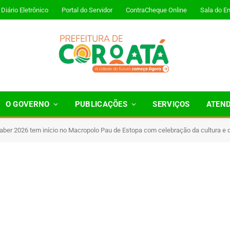
Diário Eletrônico
Portal do Servidor
ContraCheque Online
Sala do E
O GOVERNO
PUBLICAÇÕES
SERVIÇOS
ATEN
Saber 2026 tem início no Macropolo Pau de Estopa com celebração da cultura e
inutos de Leitura