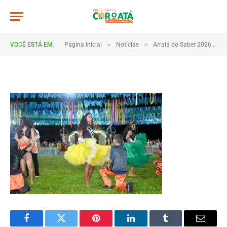
DSC_5617
De
TJHONEGRO
5 de julho de 2026
»
»
VOCÊ ESTÁ EM:
Página Inicial
Notícias
Arraiá do Saber 2026 tem início no Macropolo Pau de Estopa com celebração da cultura e da educação
1 Minutos de Leitura
Facebook
Twitter
Pinterest
LinkedIn
Tumblr
Email