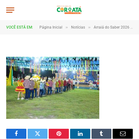
DSC_5585
De
TJHONEGRO
5 de julho de 2026
»
»
VOCÊ ESTÁ EM:
Página Inicial
Notícias
Arraiá do Saber 2026 tem início no Macropolo Pau de Estopa com celebração da cultura e da educação
1 Minutos de Leitura
Facebook
Twitter
Pinterest
LinkedIn
Tumblr
Email