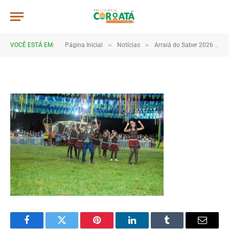
DSC_5541
De
TJHONEGRO
5 de julho de 2026
»
»
VOCÊ ESTÁ EM:
Página Inicial
Notícias
Arraiá do Saber 2026 tem início no Macropolo Pau de Estopa com celebração da cultura e da educação
1 Minutos de Leitura
Facebook
Twitter
Pinterest
LinkedIn
Tumblr
Email