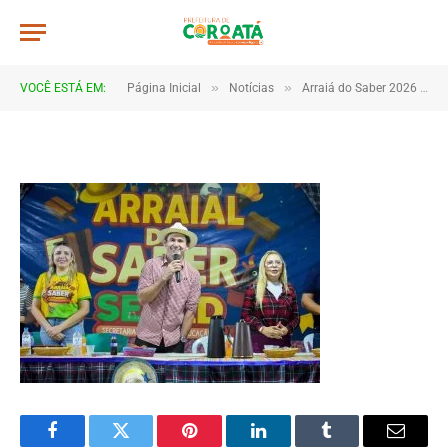
DSC_5524
De
TJHONEGRO
5 de julho de 2026
»
»
VOCÊ ESTÁ EM:
Página Inicial
Notícias
Arraiá do Saber 2026 tem início no Macropolo Pau de Estopa com celebração da cultura e da educação
1 Minutos de Leitura
Facebook
Twitter
Pinterest
LinkedIn
Tumblr
Email