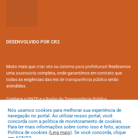
DESENVOLVIDO POR CR2
Muito mais que
criar site
ou
sistema para prefeituras
! Realizamos
uma
assessoria
completa, onde garantimos em contrato que
todas as exigências das
leis de transparência pública
serão
atendidas.
Conheça o
PNTP
e o
Radar da Transparência Pública
Nós usamos cookies para melhorar sua experiência de
navegação no portal. Ao utilizar nosso portal, você
concorda com a política de monitoramento de cookies.
Para ter mais informações sobre como isso é feito, acesse
Todos os direitos reservados a Prefeitura Municipal de Coroatá
Política de cookies (
Leia mais
). Se você concorda, clique