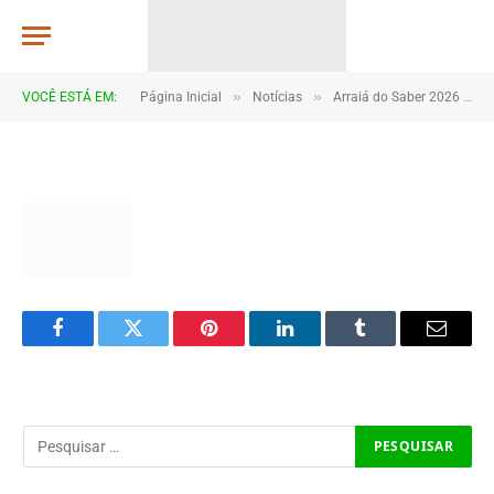
DSC_5524
TJHONEGRO
De
5 de julho de 2026
»
»
VOCÊ ESTÁ EM:
Página Inicial
Notícias
Arraiá do Saber 2026 tem início no Macropolo Pau de Estopa com celebração da cultura e da educação
1 Minutos de Leitura
Facebook
Twitter
Pinterest
LinkedIn
Tumblr
Email