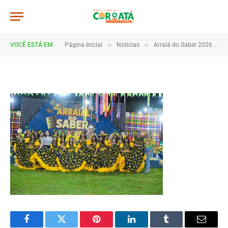
DSC_5519
De
TJHONEGRO
5 de julho de 2026
»
»
VOCÊ ESTÁ EM:
Página Inicial
Notícias
Arraiá do Saber 2026 tem início no Macropolo Pau de Estopa com celebração da cultura e da educação
1 Minutos de Leitura
Facebook
Twitter
Pinterest
LinkedIn
Tumblr
Email