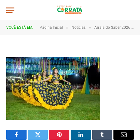
DSC_5499
De
TJHONEGRO
5 de julho de 2026
»
»
VOCÊ ESTÁ EM:
Página Inicial
Notícias
Arraiá do Saber 2026 tem início no Macropolo Pau de Estopa com celebração da cultura e da educação
1 Minutos de Leitura
Facebook
Twitter
Pinterest
LinkedIn
Tumblr
Email