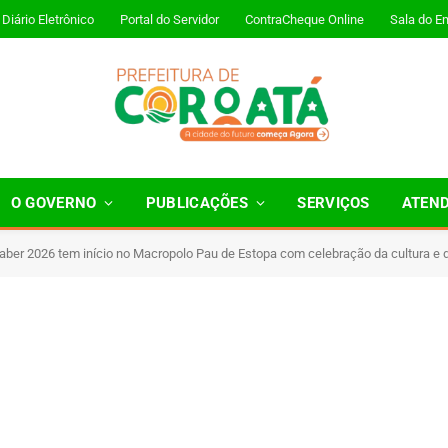
Diário Eletrônico
Portal do Servidor
ContraCheque Online
Sala do E
O GOVERNO
PUBLICAÇÕES
SERVIÇOS
ATEN
Saber 2026 tem início no Macropolo Pau de Estopa com celebração da cultura e
inutos de Leitura