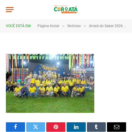
DSC_5487
De
TJHONEGRO
5 de julho de 2026
»
»
VOCÊ ESTÁ EM:
Página Inicial
Notícias
Arraiá do Saber 2026 tem início no Macropolo Pau de Estopa com celebração da cultura e da educação
1 Minutos de Leitura
Facebook
Twitter
Pinterest
LinkedIn
Tumblr
Email