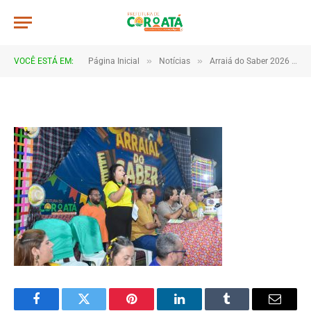
DSC_5461
De
TJHONEGRO
5 de julho de 2026
»
»
VOCÊ ESTÁ EM:
Página Inicial
Notícias
Arraiá do Saber 2026 tem início no Macropolo Pau de Estopa com celebração da cultura e da educação
1 Minutos de Leitura
Facebook
Twitter
Pinterest
LinkedIn
Tumblr
Email