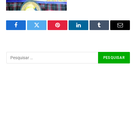
Facebook
Twitter
Pinterest
LinkedIn
Tumblr
Email