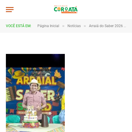
DSC_5451
De
TJHONEGRO
5 de julho de 2026
»
»
VOCÊ ESTÁ EM:
Página Inicial
Notícias
Arraiá do Saber 2026 tem início no Macropolo Pau de Estopa com celebração da cultura e da educação
1 Minutos de Leitura