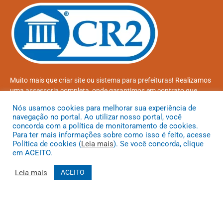
Muito mais que
criar site
ou
sistema para prefeituras
! Realizamos
uma
assessoria
completa, onde garantimos em contrato que
todas as exigências das
leis de transparência pública
serão
Nós usamos cookies para melhorar sua experiência de
atendidas.
navegação no portal. Ao utilizar nosso portal, você
concorda com a política de monitoramento de cookies.
Conheça o
PNTP
e o
Radar da Transparência Pública
Para ter mais informações sobre como isso é feito, acesse
Política de cookies (
Leia mais
). Se você concorda, clique
em ACEITO.
Leia mais
ACEITO
Todos os direitos reservados a Prefeitura Municipal de Coroatá
Mapa do Site
Acessar Área Administrativa
Acessar o Webmail