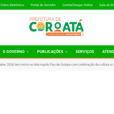
Diário Eletrônico
Portal do Servidor
ContraCheque Online
Sala do E
O GOVERNO
PUBLICAÇÕES
SERVIÇOS
ATEN
Saber 2026 tem início no Macropolo Pau de Estopa com celebração da cultura e
inutos de Leitura