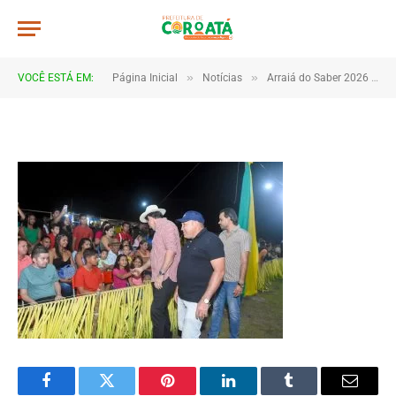
DSC_5430
De
TJHONEGRO
5 de julho de 2026
»
»
VOCÊ ESTÁ EM:
Página Inicial
Notícias
Arraiá do Saber 2026 tem início no Macropolo Pau de Estopa com celebração da cultura e da educação
1 Minutos de Leitura
Facebook
Twitter
Pinterest
LinkedIn
Tumblr
Email