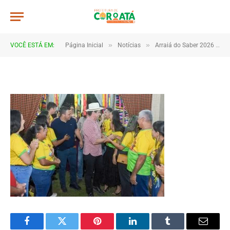
DSC_5404 (1)
De
TJHONEGRO
5 de julho de 2026
»
»
VOCÊ ESTÁ EM:
Página Inicial
Notícias
Arraiá do Saber 2026 tem início no Macropolo Pau de Estopa com celebração da cultura e da educação
1 Minutos de Leitura
Facebook
Twitter
Pinterest
LinkedIn
Tumblr
Email