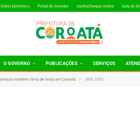
Diário Eletrônico
Portal do Servidor
ContraCheque Online
Sala do E
O GOVERNO
PUBLICAÇÕES
SERVIÇOS
ATEN
»
Carnaval mantém clima de festa em Coroatá
JWR_9782
1 Minutos de Leitura