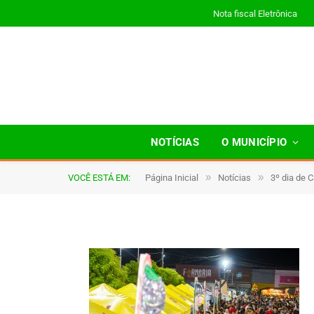
Nota fiscal Eletrônica
JWR_9782
NOTÍCIAS
O MUNICÍPIO
»
»
VOCÊ ESTÁ EM:
Página Inicial
Notícias
3º dia de 
De
TJHONEGRO
19 de fevereiro de 2026