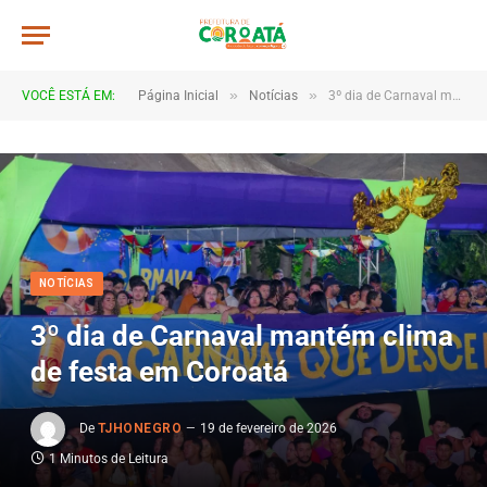
»
»
VOCÊ ESTÁ EM:
Página Inicial
Notícias
3º dia de Carnaval mantém clima de festa em Coroatá
NOTÍCIAS
3º dia de Carnaval mantém clima
de festa em Coroatá
De
TJHONEGRO
19 de fevereiro de 2026
1 Minutos de Leitura