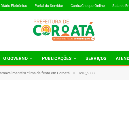
Diário Eletrônico
Portal do Servidor
ContraCheque Online
Sala do E
O GOVERNO
PUBLICAÇÕES
SERVIÇOS
ATEN
»
Carnaval mantém clima de festa em Coroatá
JWR_9777
1 Minutos de Leitura