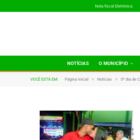
Nota fiscal Eletrônica
JWR_9777
NOTÍCIAS
O MUNICÍPIO
»
»
VOCÊ ESTÁ EM:
Página Inicial
Notícias
3º dia de 
De
TJHONEGRO
19 de fevereiro de 2026