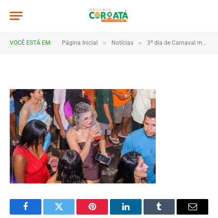
JWR_9774
De
TJHONEGRO
19 de fevereiro de 2026
»
»
VOCÊ ESTÁ EM:
Página Inicial
Notícias
3º dia de Carnaval mantém clima de festa em Coroatá
1 Minutos de Leitura
Facebook
Twitter
Pinterest
LinkedIn
Tumblr
Email