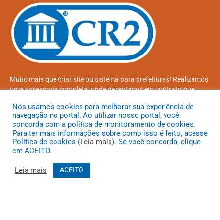
Muito mais que
criar site
ou
sistema para prefeituras
! Realizamos
uma
assessoria
completa, onde garantimos em contrato que
todas as exigências das
leis de transparência pública
serão
Nós usamos cookies para melhorar sua experiência de
atendidas.
navegação no portal. Ao utilizar nosso portal, você
concorda com a política de monitoramento de cookies.
Conheça o
PNTP
e o
Radar da Transparência Pública
Para ter mais informações sobre como isso é feito, acesse
Política de cookies (
Leia mais
). Se você concorda, clique
em ACEITO.
Leia mais
ACEITO
Todos os direitos reservados a Prefeitura Municipal de Coroatá
Mapa do Site
Acessar Área Administrativa
Acessar o Webmail