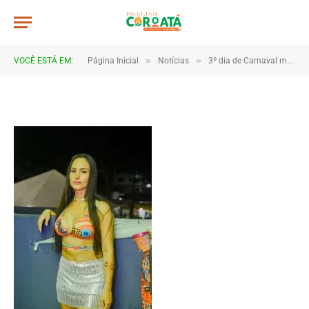
JWR_9731
De
TJHONEGRO
19 de fevereiro de 2026
»
»
VOCÊ ESTÁ EM:
Página Inicial
Notícias
3º dia de Carnaval mantém clima de festa em Coroatá
1 Minutos de Leitura