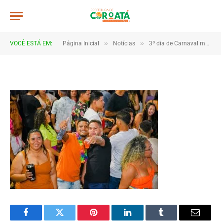
JWR_9717
De
TJHONEGRO
19 de fevereiro de 2026
»
»
VOCÊ ESTÁ EM:
Página Inicial
Notícias
3º dia de Carnaval mantém clima de festa em Coroatá
1 Minutos de Leitura
Facebook
Twitter
Pinterest
LinkedIn
Tumblr
Email