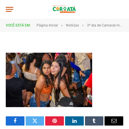
JWR_9683
De
TJHONEGRO
19 de fevereiro de 2026
»
»
VOCÊ ESTÁ EM:
Página Inicial
Notícias
3º dia de Carnaval mantém clima de festa em Coroatá
1 Minutos de Leitura
Facebook
Twitter
Pinterest
LinkedIn
Tumblr
Email